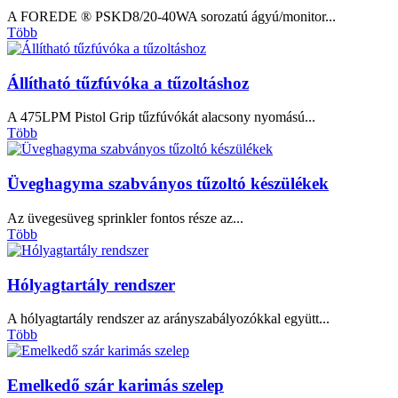
A FOREDE ® PSKD8/20-40WA sorozatú ágyú/monitor...
Több
Állítható tűzfúvóka a tűzoltáshoz
A 475LPM Pistol Grip tűzfúvókát alacsony nyomású...
Több
Üveghagyma szabványos tűzoltó készülékek
Az üvegesüveg sprinkler fontos része az...
Több
Hólyagtartály rendszer
A hólyagtartály rendszer az arányszabályozókkal együtt...
Több
Emelkedő szár karimás szelep