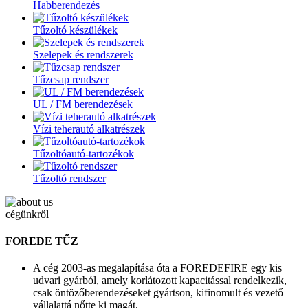
Habberendezés
Tűzoltó készülékek
Szelepek és rendszerek
Tűzcsap rendszer
UL / FM berendezések
Vízi teherautó alkatrészek
Tűzoltóautó-tartozékok
Tűzoltó rendszer
cégünkről
FOREDE TŰZ
A cég 2003-as megalapítása óta a FOREDEFIRE egy kis
udvari gyárból, amely korlátozott kapacitással rendelkezik,
csak öntözőberendezéseket gyártson, kifinomult és vezető
vállalattá nőtte ki magát.