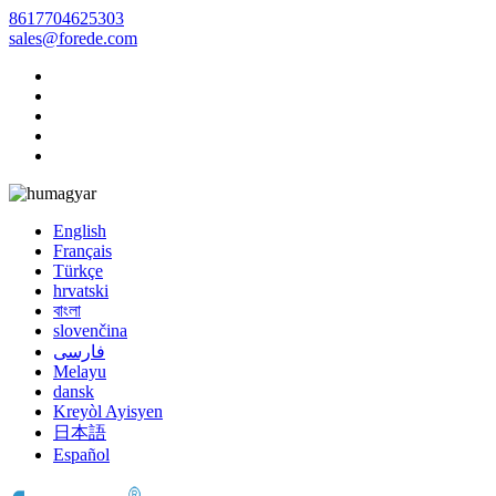
8617704625303
sales@forede.com
magyar
English
Français
Türkçe
hrvatski
বাংলা
slovenčina
فارسی
Melayu
dansk
Kreyòl Ayisyen
日本語
Español