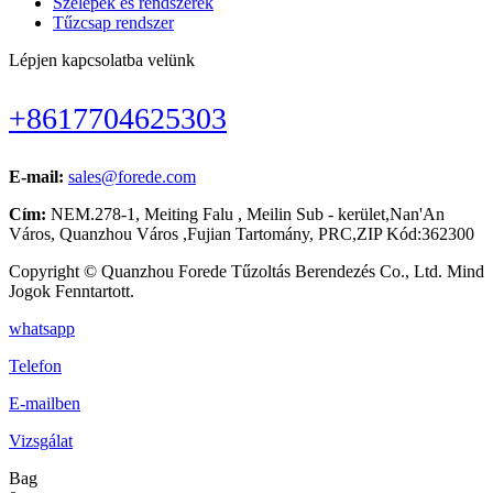
Szelepek és rendszerek
Tűzcsap rendszer
Lépjen kapcsolatba velünk
+8617704625303
E-mail:
sales@forede.com
Cím:
NEM.278-1, Meiting Falu , Meilin Sub - kerület,Nan'An
Város, Quanzhou Város ,Fujian Tartomány, PRC,ZIP Kód:362300
Copyright © Quanzhou Forede Tűzoltás Berendezés Co., Ltd. Mind
Jogok Fenntartott.
whatsapp
Telefon
E-mailben
Vizsgálat
Bag