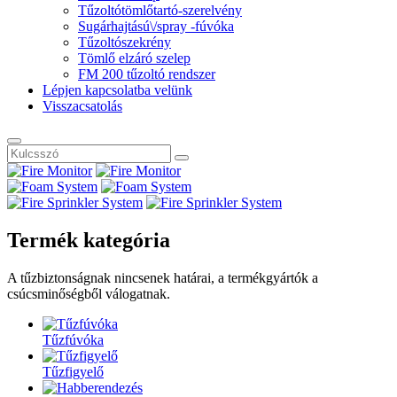
Tűzoltótömlőtartó-szerelvény
Sugárhajtású\/spray -fúvóka
Tűzoltószekrény
Tömlő elzáró szelep
FM 200 tűzoltó rendszer
Lépjen kapcsolatba velünk
Visszacsatolás
Termék kategória
A tűzbiztonságnak nincsenek határai, a termékgyártók a
csúcsminőségből válogatnak.
Tűzfúvóka
Tűzfigyelő