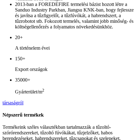
2013-ban a FOREDEFIRE termelési bázist hozott létre a
Sanduo Industry Parkban, Jiangsu KNK-ban, hogy fejlessze
és javítsa a tűzfigyelőt, a tűzfúvókát, a habrendszert, a
tűzrobotot stb. Fokozott termelés, valamint jobb minőség- és
költségellenőrzés a folyamatos növekedésünkhöz.
20+
A történelem évei
150+
Export országok
35000+
2
Gyárterület/m
társaságról
Népszerű termékek
Termékeink széles választékban tartalmazzák a tűzoltó-
szórórendszereket, tűzoltó fúvókákat, tűzjelzőket, habos
berendezéseket, habrendszereket, tűzcsapokat és szelepeket,