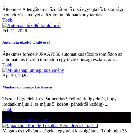
Áttekintés A lengőkaros tűzoltótömlő orsó egyfajta tűzbiztonsági
berendezés, amelyet a tűzoltótömlők hatékony tárolás...
Több
Feb 11, 2026
Automata tűzoltó tömlő orsó
Áttekintés forede® JPAAF550 automatikus tűzoltó tömlődob az
automatikus tűzoltó tömlődob egy tűzbiztonsági eszköz, am...
Több
Apr 29, 2026
Munkanapi ünnepi közlemény
Tisztelt Ügyfeleink és Partnereink! Felhívjuk figyelmét, hogy
irodánk május 1. és május 5. között (péntektől keddig) ...
Több
Quanzhou Forede Firefighting Equipment Co., Ltd
lépjen kapcsolatba velünk
Magán- és nyilvános cégeket egyaránt kiszolgálunk. Több mint 35