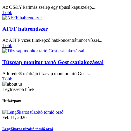
Az OS&Y karimás szelep egy típusú kapuszelep,...
Több
AFFF habrendszer
Az AFFF vizes filmképző habkoncentrátumot vízzel...
Több
Tűzcsap monitor tartó Gost csatlakozással
A forede® márkájú tűzcsap monitortartó Gost...
Több
Legfrissebb hírek
Hírközpont
Feb 11, 2026
Lengőkaros tűzoltó tömlő orsó