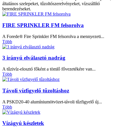
általános szelepeket, tűzoltószerelvényeket, vízszállító
berendezéseket.
FIRE SPRINKLER FM felsorolva
A Forede® Fire Sprinkler FM felsorolva a mennyezeti...
Több
3 irányú elválasztó nadrág
A tűzivíz-elosztó főként a tömlő fővezetékére van...
Több
Távoli vízfigyelő tűzoltáshoz
A PSKD20-40 alumíniumötvözet-távoli tűzfigyelő új...
Több
Vízágyú készletek