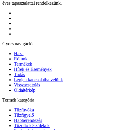
éves tapasztalattal rendelkezünk.
Gyors navigáció
Haza
Rólunk
Termékek
Hírek és Események
Tudás
Lépjen kapcsolatba velünk
Visszacsatolás
Oldaltérkép
Termék kategória
Tűzfúvóka
Tűzfigyelő
Habberendezés
Tűzoltó készülékek