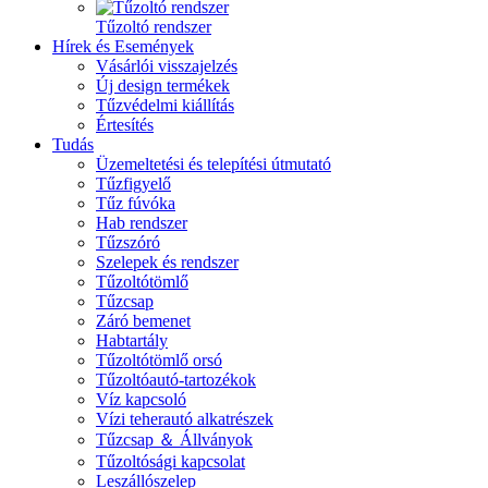
Tűzoltó rendszer
Hírek és Események
Vásárlói visszajelzés
Új design termékek
Tűzvédelmi kiállítás
Értesítés
Tudás
Üzemeltetési és telepítési útmutató
Tűzfigyelő
Tűz fúvóka
Hab rendszer
Tűzszóró
Szelepek és rendszer
Tűzoltótömlő
Tűzcsap
Záró bemenet
Habtartály
Tűzoltótömlő orsó
Tűzoltóautó-tartozékok
Víz kapcsoló
Vízi teherautó alkatrészek
Tűzcsap ＆ Állványok
Tűzoltósági kapcsolat
Leszállószelep